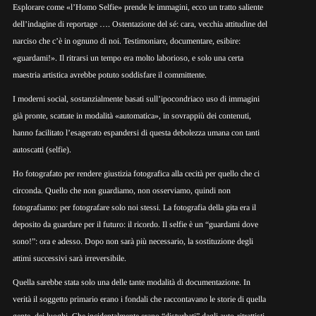
Esplorare come «
l’Homo Selfie
» prende le immagini, ecco un tratto saliente
dell’indagine di
reportage
…. Ostentazione del sé: cara, vecchia attitudine del
narciso che c’è in ognuno di noi. Testimoniare, documentare, esibire:
«
guardami!
». Il ritrarsi un tempo era molto laborioso, e solo una certa
maestria artistica avrebbe potuto soddisfare il committente.
I moderni
social
, sostanzialmente basati sull’ipocondriaco uso di immagini
già pronte, scattate in modalità «
automatica
», in sovrappiù dei contenuti,
hanno facilitato l’esagerato espandersi di questa debolezza umana con tanti
autoscatti (
selfie
).
Ho fotografato per rendere giustizia fotografica alla cecità per quello che ci
circonda. Quello che non guardiamo, non osserviamo, quindi non
fotografiamo: per fotografare solo noi stessi. La fotografia della gita era il
deposito da guardare per il futuro: il ricordo. Il
selfie
è un “
guardami dove
sono!
”: ora e adesso. Dopo non sarà più necessario, la sostituzione degli
attimi successivi sarà irreversibile.
Quella sarebbe stata solo una delle tante modalità di documentazione. In
verità il soggetto primario erano i fondali che raccontavano le storie di quella