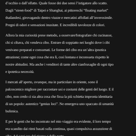
d’occhio o dall’olfatto. Quale fosse dei due sensi l’istigatore allo scatto.
Dagli “
street-food
” di Taipei e Shanghai, ai pittoreschi “
floating market
”
thailandesi, girovagando dentro viuzze e mercatini affollati all’inverosimile.
Pregni di odori e sensazioni inusitate. E incredibili tavolozze di colori.
Allora la mia curiosità prese metodo, a osservare/fotografare chi cucinasse,
chi si cibava, chi vendeva cibo. Entrare di soppiatto nei luoghi dove i cibi
venivano preparati e consumati. Le forme del cibo era un’altra ipnotica
attrazione; come ogni cosa che era lì, così lontana e inconsueta rispetto le
nostre abitudini. Ma anche i venditori di tante altre cianfrusaglie di ogni tipo
e ipotetica necessità.
I mercati all’aperto, ovunque, ma in particolare in oriente, sono il
palcoscenico migliore per raccontare usi e costumi delle genti del luogo. E il
cibo, non credo ci sia altra cosa che fissa la più schietta impronta identitaria
di un popolo: autentico “
genius loci
”. Ne emergeva uno spaccato di umanità
bulimica.
E per le genti che ho incontrato nel mio viaggio era evidente, il loro tempo
era scandito dai ritmi basati sulla continua, quasi compulsiva assunzione di